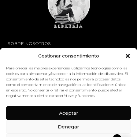
SOBRE NOSOTROS
Gestionar consentimiento
Avisos Legales
Política de Privacidad
Para ofrecer las mejores experiencias, utilizamos tecnologías como las
cookies para almacenar y/o acceder a la información del dispositivo. El
Política de Cookies
consentimiento de estas tecnologías nos permitirá procesar datos
como el comportamiento de navegación o las identificaciones únicas
en este sitio. No consentir o retirar el consentimiento, puede afectar
ENLACES
negativamente a ciertas características y funciones.
Mi Cuenta
Aceptar
Contáctenos
Denegar