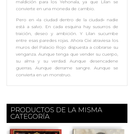
maldición para los Yehonala, ya que Lilan se
convierte en una moneda de cambio.
Pero en «la ciudad dentro de la ciudad» nadie
está a salvo. En cada esquina hay susurros de
traición, deseo y ambición. Y Lilan sucumbe
entre esas paredes rojas. Ahora Cixi atraviesa los
muros del Palacio Rojo dispuesta a cobrarse su
venganza. Aunque tenga que vender su cuerpo,
su alma y su verdad. Aunque desencadene
guerras. Aunque derrame sangre. Aunque se
convierta en un monstruo.
PRODUCTOS DE LA MISMA
CATEGORÍA