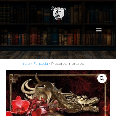
Inicio
/
Fantasía
/ Placeres mortales