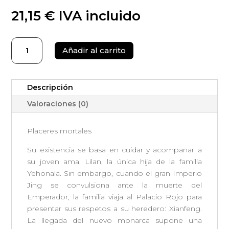
21,15
€
IVA incluido
Placeres
Añadir al carrito
mortales
cantidad
Descripción
Valoraciones (0)
Placeres mortales
Su existencia se basa en cuidar y acompañar a
su joven ama, Lilan, la única hija de la familia
Yehonala. Sin embargo, cuando el gran Imperio
Jing se convulsiona ante la muerte del
Emperador, la familia viaja al Palacio Rojo para
presentar sus respetos a su heredero: Xianfeng.
La llegada del nuevo monarca supone una