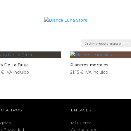
 FICCIÓN
FANTASÍA
NOVELA HISTÓRICA
MISTERIO
ls De La Bruja
Placeres mortales
0
€
IVA incluido
21,15
€
IVA incluido
NOSOTROS
ENLACES
egales
Mi Cuenta
de Privacidad
Contáctenos