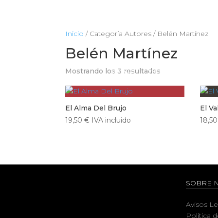
Inicio
/ Categoría Autores / Belén Martínez
Belén Martínez
Mostrando los 3 resultados
HOME
TIENDA
CIENCIA
El Alma Del Brujo
El Va
19,50
€
IVA incluido
18,5
SOBRE 
Avisos L
Política 