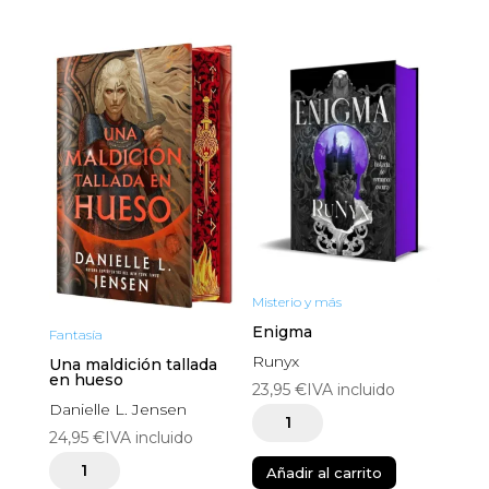
2
cantidad
Misterio y más
Enigma
Fantasía
Runyx
Una maldición tallada
en hueso
23,95
€
IVA incluido
Danielle L. Jensen
Enigma
24,95
€
IVA incluido
cantidad
Una
Añadir al carrito