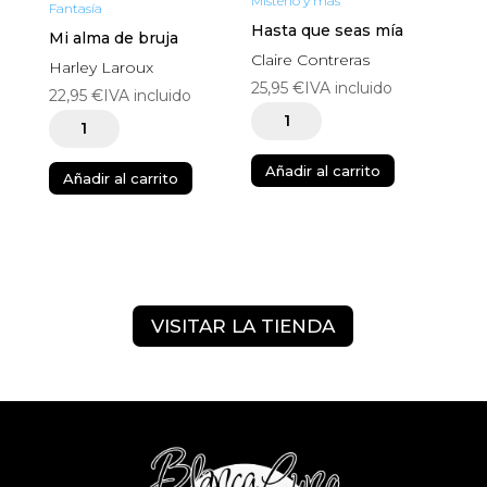
Misterio y más
Fantasía
Hasta que seas mía
Mi alma de bruja
Claire Contreras
Harley Laroux
25,95
€
IVA incluido
22,95
€
IVA incluido
Hasta
Mi
que
alma
Añadir al carrito
seas
Añadir al carrito
de
mía
bruja
cantidad
cantidad
VISITAR LA TIENDA