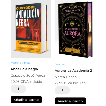
Misterio y más
Fantasía
Andalucía negra
Aurora. La Academia 2
Custodio José Pérez
Nerea Llanes
20,95
€
IVA incluido
22,95
€
IVA incluido
Andalucía
Aurora.
negra
La
Añadir al carrito
cantidad
Añadir al carrito
Academia