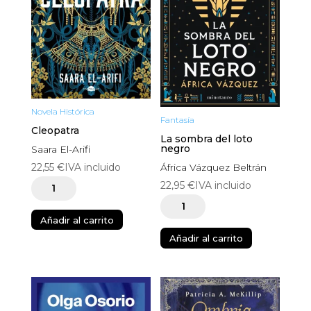
Novela Histórica
Fantasía
Cleopatra
La sombra del loto
negro
Saara El-Arifi
22,55
€
IVA incluido
África Vázquez Beltrán
Cleopatra
22,95
€
IVA incluido
cantidad
La
Añadir al carrito
sombra
Añadir al carrito
del
loto
negro
cantidad