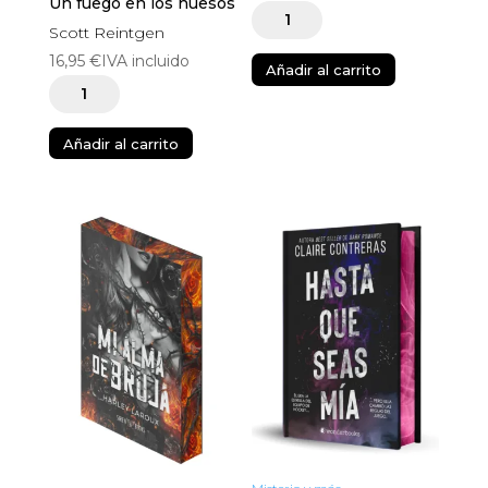
Un fuego en los huesos
Déjame
Scott Reintgen
atrás
16,95
€
IVA incluido
Añadir al carrito
cantidad
Un
fuego
Añadir al carrito
en
los
huesos
cantidad