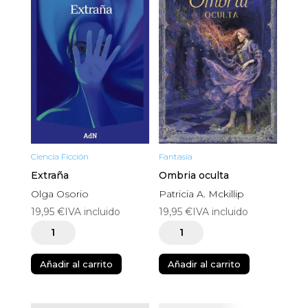
Ciencia Ficción
Fantasía
Extraña
Ombria oculta
Olga Osorio
Patricia A. Mckillip
19,95
€
IVA incluido
19,95
€
IVA incluido
Extraña
Ombria
cantidad
oculta
Añadir al carrito
Añadir al carrito
cantidad