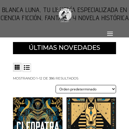
BLANCA LUNA, TU LIBRERÍA ESPECIALIZADA EN
CIENCIA FICCIÓN, FANTASÍA Y NOVELA HISTÓRICA
ÚLTIMAS NOVEDADES
MOSTRANDO 1–12 DE 386 RESULTADOS