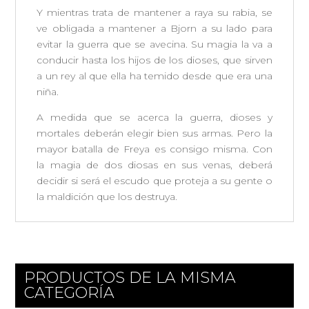
Y mientras trata de mantener a raya su rabia, se
ve obligada a mantener a Bjorn a su lado para
evitar la guerra que se avecina. Su magia la va a
conducir hasta los hijos de los dioses, que sirven
a un rey al que ella ha temido desde que era una
niña.
A medida que se acerca la guerra, dioses y
mortales deberán elegir bien sus armas. Pero la
mayor batalla de Freya es consigo misma. Con
la magia de dos diosas en sus venas, deberá
decidir si será el escudo que proteja a su gente o
la maldición que los destruya.
PRODUCTOS DE LA MISMA
CATEGORÍA