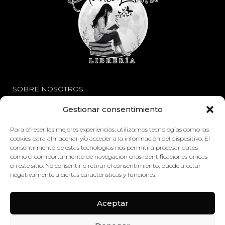
SOBRE NOSOTROS
Gestionar consentimiento
Avisos Legales
Política de Privacidad
Para ofrecer las mejores experiencias, utilizamos tecnologías como las
cookies para almacenar y/o acceder a la información del dispositivo. El
Política de Cookies
consentimiento de estas tecnologías nos permitirá procesar datos
como el comportamiento de navegación o las identificaciones únicas
en este sitio. No consentir o retirar el consentimiento, puede afectar
ENLACES
negativamente a ciertas características y funciones.
Mi Cuenta
Aceptar
Contáctenos