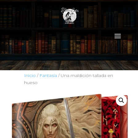
Inicio
/
Fantasía
/ Una maldición tallada en
hueso