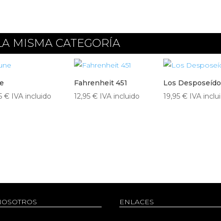
LA MISMA CATEGORÍA
e
Fahrenheit 451
Los Desposeído
95
€
IVA incluido
12,95
€
IVA incluido
19,95
€
IVA inclu
NOSOTROS
ENLACES