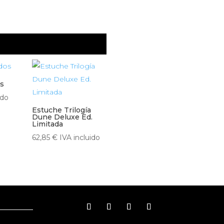
s
ido
Estuche Trilogía
Dune Deluxe Ed.
Limitada
62,85
€
IVA incluido