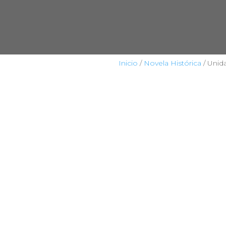
Inicio
/
Novela Histórica
/ Unida
HOME
TIENDA
CIENCIA