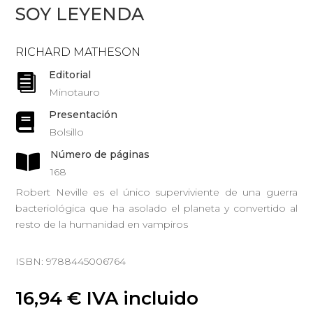
SOY LEYENDA
RICHARD MATHESON
Editorial

Minotauro
Presentación

Bolsillo
Número de páginas

168
Robert Neville es el único superviviente de una guerra
bacteriológica que ha asolado el planeta y convertido al
resto de la humanidad en vampiros
ISBN: 9788445006764
16,94
€
IVA incluido