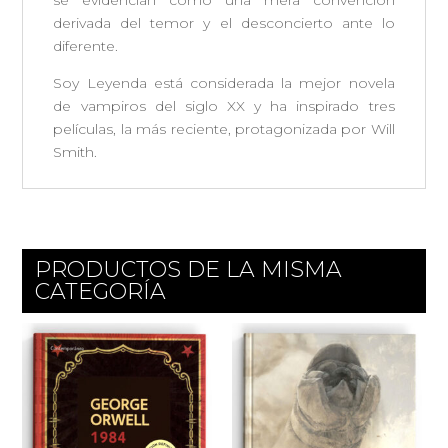
se evidencian como una mera convención
derivada del temor y el desconcierto ante lo
diferente.
Soy Leyenda está considerada la mejor novela
de vampiros del siglo XX y ha inspirado tres
películas, la más reciente, protagonizada por Will
Smith.
PRODUCTOS DE LA MISMA
CATEGORÍA