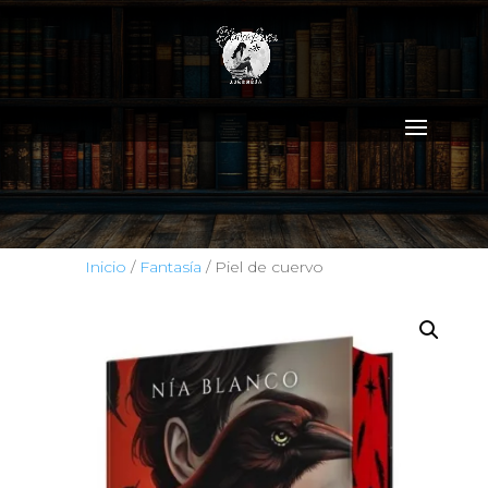
Inicio
/
Fantasía
/ Piel de cuervo