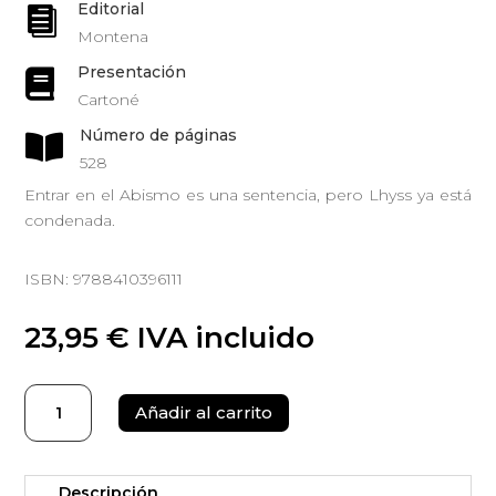
Editorial

Montena
Presentación

Cartoné
Número de páginas

528
Entrar en el Abismo es una sentencia, pero Lhyss ya está
condenada.
ISBN: 9788410396111
23,95
€
IVA incluido
Piel
Añadir al carrito
de
cuervo
cantidad
Descripción