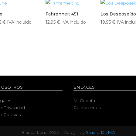
e
Fahrenheit 451
Los Desposeído
95
€
IVA incluido
12,95
€
IVA incluido
19,95
€
IVA inclu
NOSOTROS
ENLACES
egales
Mi Cuenta
de Privacidad
Contáctenos
de Cookies
Blanca Luna 2025 – Design by
Studio DUMA