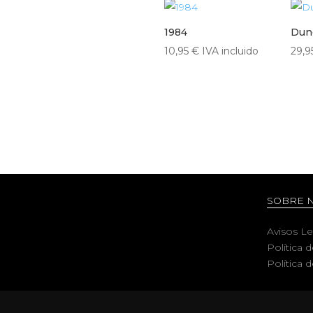
1984
Dun
10,95
€
IVA incluido
29,
SOBRE 
Avisos L
Política 
Política 