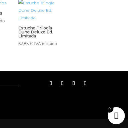
s
ido
Estuche Trilogía
Dune Deluxe Ed.
Limitada
62,85
€
IVA incluido
0