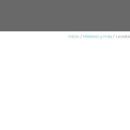
Inicio
/
Misterio y más
/ Leviat
HOME
TIENDA
CIENCIA