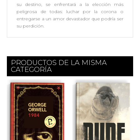
su destino, se enfrentará a la elección más
peligrosa de todas: luchar por la corona o
entregarse a un amor devastador que podría ser
su perdición.
PRODUCTOS DE LA MISMA
CATEGORÍA