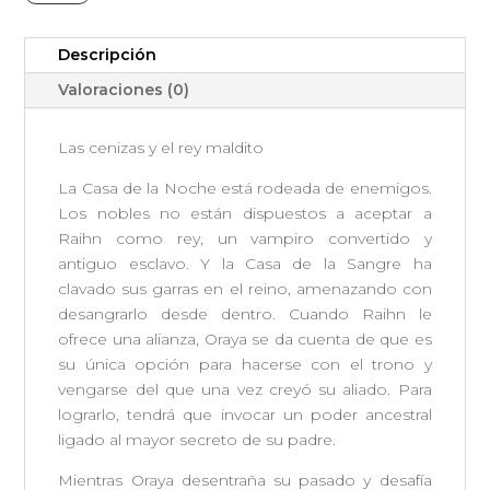
y
el
Descripción
rey
maldito
Valoraciones (0)
cantidad
Las cenizas y el rey maldito
La Casa de la Noche está rodeada de enemigos.
Los nobles no están dispuestos a aceptar a
Raihn como rey, un vampiro convertido y
antiguo esclavo. Y la Casa de la Sangre ha
clavado sus garras en el reino, amenazando con
desangrarlo desde dentro. Cuando Raihn le
ofrece una alianza, Oraya se da cuenta de que es
su única opción para hacerse con el trono y
vengarse del que una vez creyó su aliado. Para
lograrlo, tendrá que invocar un poder ancestral
ligado al mayor secreto de su padre.
Mientras Oraya desentraña su pasado y desafía