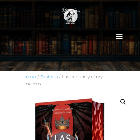
Inicio
/
Fantasía
/ Las cenizas y el rey
maldito