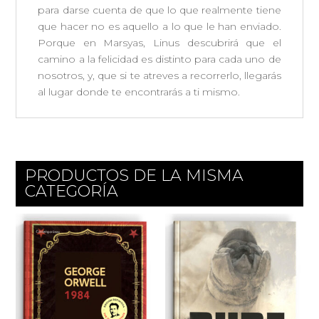
para darse cuenta de que lo que realmente tiene
que hacer no es aquello a lo que le han enviado.
Porque en Marsyas, Linus descubrirá que el
camino a la felicidad es distinto para cada uno de
nosotros, y, que si te atreves a recorrerlo, llegarás
al lugar donde te encontrarás a ti mismo.
PRODUCTOS DE LA MISMA
CATEGORÍA