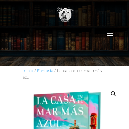
Inicio
/
Fantasía
/ La casa en el mar más
azul