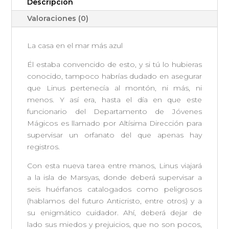
Descripción
mar
más
Valoraciones (0)
azul
cantidad
La casa en el mar más azul
Él estaba convencido de esto, y si tú lo hubieras
conocido, tampoco habrías dudado en asegurar
que Linus pertenecía al montón, ni más, ni
menos. Y así era, hasta el día en que este
funcionario del Departamento de Jóvenes
Mágicos es llamado por Altísima Dirección para
supervisar un orfanato del que apenas hay
registros.
Con esta nueva tarea entre manos, Linus viajará
a la isla de Marsyas, donde deberá supervisar a
seis huérfanos catalogados como peligrosos
(hablamos del futuro Anticristo, entre otros) y a
su enigmático cuidador. Ahí, deberá dejar de
lado sus miedos y prejuicios, que no son pocos,