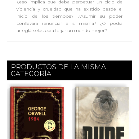
¿eso implica que deba perpetuar un ciclo de
violencia y crueldad que ha existido desde el
inicio de los tiempos? ¿Asumir su poder
conllevará renunciar a sí misma? ¿O podrá
arreglárselas para forjar un mundo mejor?.
PRODUCTOS DE LA MISMA
CATEGORÍA