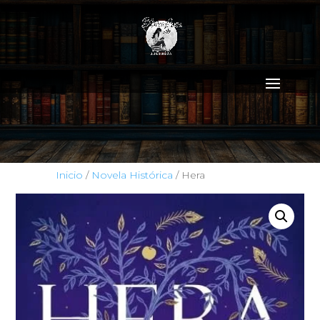
Inicio
/
Novela Histórica
/ Hera