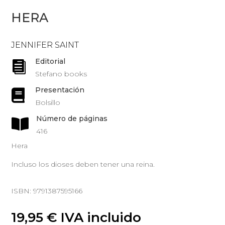
HERA
JENNIFER SAINT
Editorial

Stefano books
Presentación

Bolsillo
Número de páginas

416
Hera
Incluso los dioses deben tener una reina.
ISBN: 9791387595166
19,95
€
IVA incluido