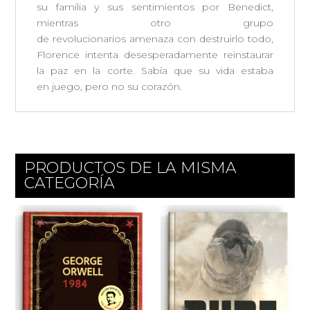
su
familia
y sus sentimientos por
Benedict
,
mientras otro grupo
de
revolucionarios
amenaza con destruirlo todo,
Florence intenta desesperadamente reinstaurar
la paz en la
corte
. Sabía que su
vida
estaba
en
juego
, pero no su
corazón
.
PRODUCTOS DE LA MISMA
CATEGORÍA