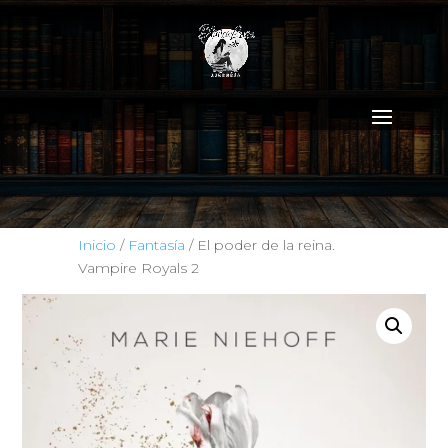
Inicio
/
Fantasía
/ El poder de la reina.
Vampire Royals 2