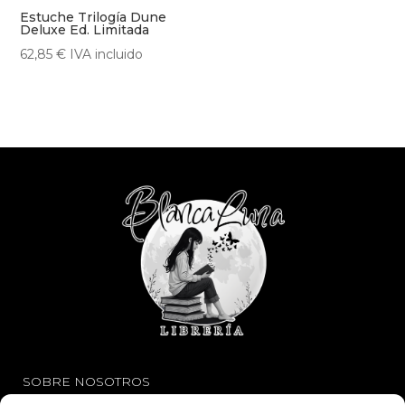
Estuche Trilogía Dune
Deluxe Ed. Limitada
62,85
€
IVA incluido
SOBRE NOSOTROS