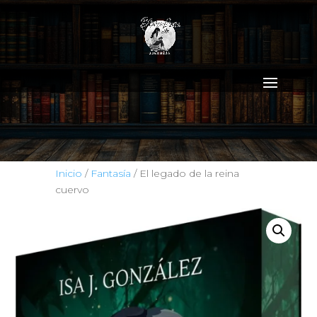
Inicio
/
Fantasía
/ El legado de la reina
cuervo