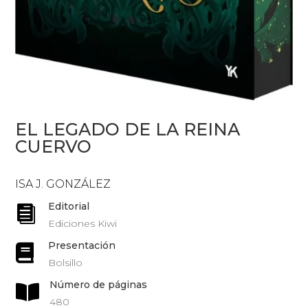
EL LEGADO DE LA REINA
CUERVO
ISA J. GONZÁLEZ
Editorial

Ediciones Kiwi
Presentación

Bolsillo
Número de páginas

480