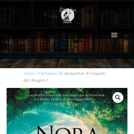
Inicio
/
Fantasía
/ El despertar. El legado
del dragón 1