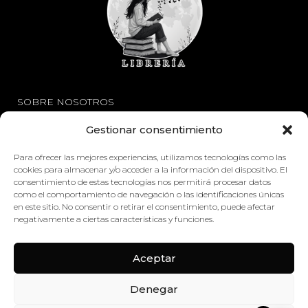
SOBRE NOSOTROS
Gestionar consentimiento
Avisos Legales
Política de Privacidad
Para ofrecer las mejores experiencias, utilizamos tecnologías como las
cookies para almacenar y/o acceder a la información del dispositivo. El
Política de Cookies
consentimiento de estas tecnologías nos permitirá procesar datos
como el comportamiento de navegación o las identificaciones únicas
en este sitio. No consentir o retirar el consentimiento, puede afectar
ENLACES
negativamente a ciertas características y funciones.
Mi Cuenta
Aceptar
Contáctenos
Denegar