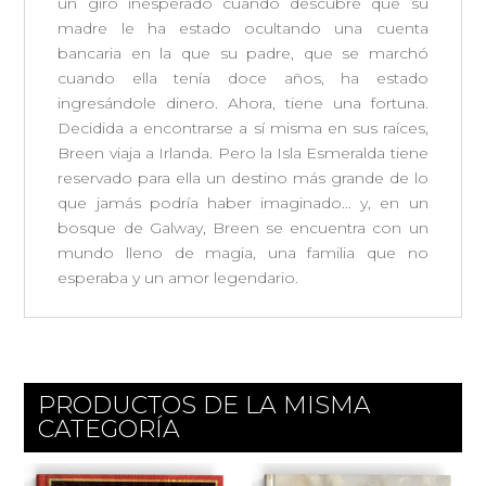
un giro inesperado cuando descubre que su
madre le ha estado ocultando una cuenta
bancaria en la que su padre, que se marchó
cuando ella tenía doce años, ha estado
ingresándole dinero. Ahora, tiene una fortuna.
Decidida a encontrarse a sí misma en sus raíces,
Breen viaja a Irlanda. Pero la Isla Esmeralda tiene
reservado para ella un destino más grande de lo
que jamás podría haber imaginado... y, en un
bosque de Galway, Breen se encuentra con un
mundo lleno de magia, una familia que no
esperaba y un amor legendario.
PRODUCTOS DE LA MISMA
CATEGORÍA