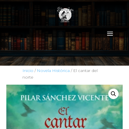
Inicio
/
Novela Histórica
/ El cantar del
norte