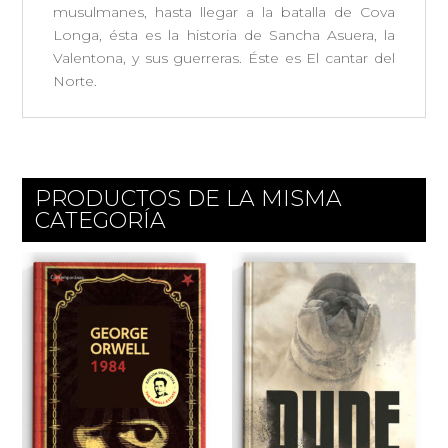
musulmanes, hasta llegar a la batalla de Cova
Longa, ésta es la historia de Sancha Asuera, la
Valentona, y sus guerreras. Éste es El cantar del
Norte.
PRODUCTOS DE LA MISMA
CATEGORÍA