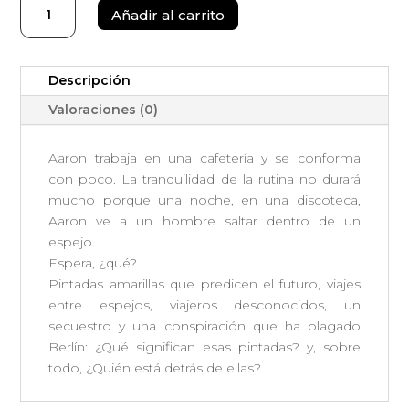
El
Añadir al carrito
amarillo
no
existe
Descripción
cantidad
Valoraciones (0)
Aaron trabaja en una cafetería y se conforma
con poco. La tranquilidad de la rutina no durará
mucho porque una noche, en una discoteca,
Aaron ve a un hombre saltar dentro de un
espejo.
Espera, ¿qué?
Pintadas amarillas que predicen el futuro, viajes
entre espejos, viajeros desconocidos, un
secuestro y una conspiración que ha plagado
Berlín: ¿Qué significan esas pintadas? y, sobre
todo, ¿Quién está detrás de ellas?