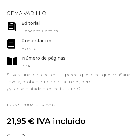
GEMA VADILLO
Editorial

Random Comics
Presentación

Bolsillo
Número de páginas

384
Si ves una pintada en la pared que dice que mañana
lloverá, probablemente ni la mires, pero
¿y si esa pintada predice tu futuro?
ISBN: 9788418040702
21,95
€
IVA incluido