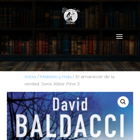
Inicio
/
Misterio y más
/ El amanecer de la
verdad. Serie Atlee Pine 3