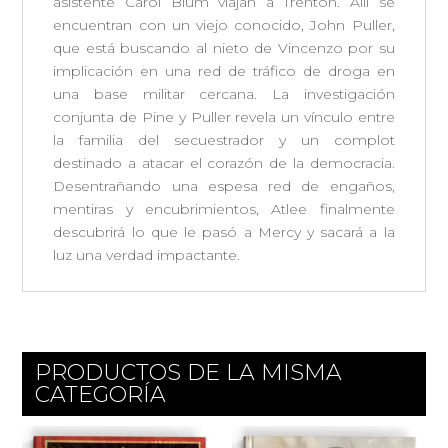
asistente Carol Blum viajan a Trenton. Allí se
encuentran con un viejo conocido, John Puller,
que está buscando al nieto de Vincenzo por su
implicación en una red de tráfico de droga en
una base militar cercana. La investigación
conjunta de Pine y Puller revela un vínculo entre
la familia del secuestrador y un complot
destinado a atacar el corazón de la democracia.
Desentrañando una espesa red de engaños,
mentiras y encubrimientos, Atlee finalmente
descubrirá lo que le pasó a Mercy y sacará a la
luz una verdad impactante.
PRODUCTOS DE LA MISMA
CATEGORÍA