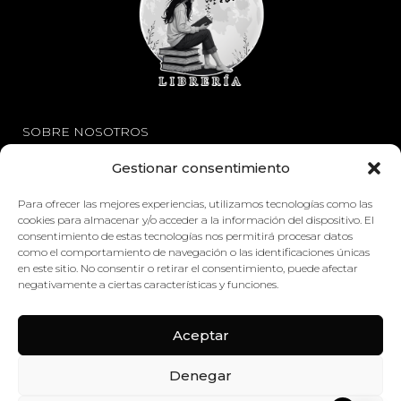
SOBRE NOSOTROS
Gestionar consentimiento
Avisos Legales
Política de Privacidad
Para ofrecer las mejores experiencias, utilizamos tecnologías como las
cookies para almacenar y/o acceder a la información del dispositivo. El
Política de Cookies
consentimiento de estas tecnologías nos permitirá procesar datos
como el comportamiento de navegación o las identificaciones únicas
en este sitio. No consentir o retirar el consentimiento, puede afectar
ENLACES
negativamente a ciertas características y funciones.
Mi Cuenta
Aceptar
Contáctenos
Denegar