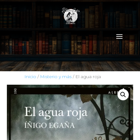
Inicio
/
Misterio y más
/ El agua roja