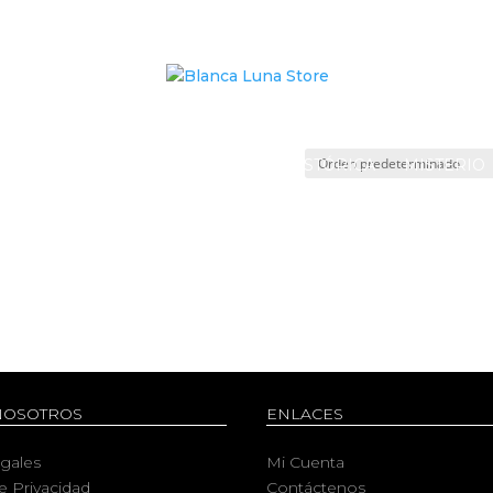
 FICCIÓN
FANTASÍA
NOVELA HISTÓRICA
MISTERIO
NOSOTROS
ENLACES
egales
Mi Cuenta
de Privacidad
Contáctenos