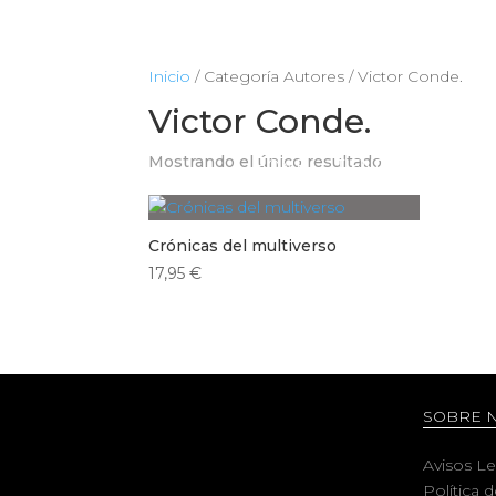
Inicio
/ Categoría Autores / Victor Conde.
Victor Conde.
Mostrando el único resultado
HOME
TIENDA
CIENCIA
Crónicas del multiverso
17,95
€
SOBRE 
Avisos L
Política 