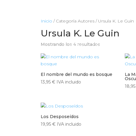
Inicio
/ Categoría Autores / Ursula K. Le Guin
Ursula K. Le Guin
Mostrando los 4 resultados
HOME
TIENDA
CIENCIA
El nombre del mundo es bosque
La M
Oscu
13,95
€
IVA incluido
18,9
Los Desposeídos
19,95
€
IVA incluido