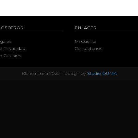
NOSOTROS
ENLACES
egales
Mi Cuenta
de Privacidad
Contáctenos
de Cookies
Blanca Luna 2025 – Design by
Studio DUMA