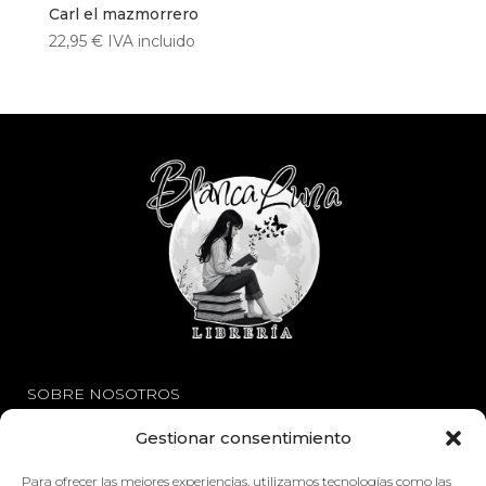
Carl el mazmorrero
22,95
€
IVA incluido
SOBRE NOSOTROS
Gestionar consentimiento
Avisos Legales
Política de Privacidad
Para ofrecer las mejores experiencias, utilizamos tecnologías como las