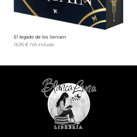
El legado de los Sercain
16,95
€
IVA incluido