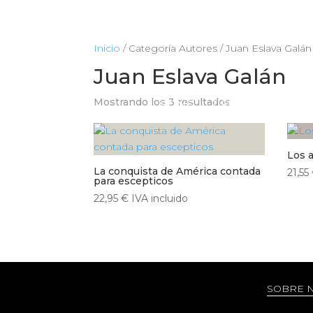
Inicio
/ Categoría Autores / Juan Eslava Galán
Juan Eslava Galán
Mostrando los 3 resultados
HOME
TIENDA
CIENCIA
Los 
La conquista de América contada
21,55
para escepticos
22,95
€
IVA incluido
SOBRE 