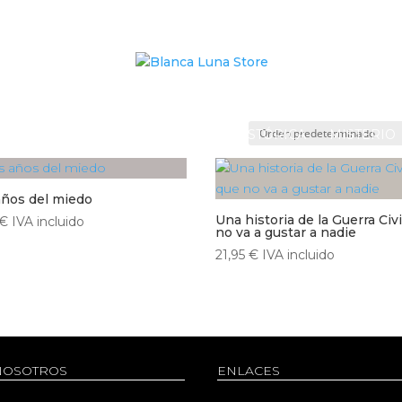
 FICCIÓN
FANTASÍA
NOVELA HISTÓRICA
MISTERIO
años del miedo
Una historia de la Guerra Civ
€
IVA incluido
no va a gustar a nadie
21,95
€
IVA incluido
NOSOTROS
ENLACES