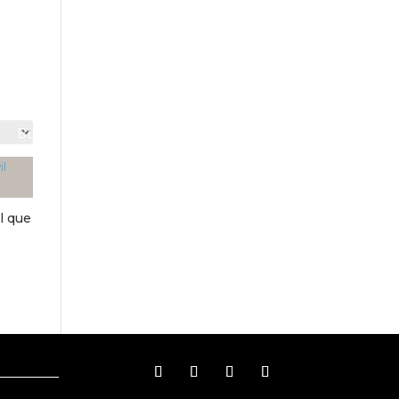
BLOG
MI CUENTA
il que