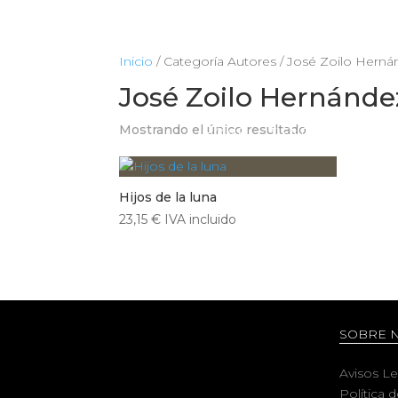
Inicio
/ Categoría Autores / José Zoilo Hern
José Zoilo Hernánde
Mostrando el único resultado
HOME
TIENDA
CIENCIA
Hijos de la luna
23,15
€
IVA incluido
SOBRE 
Avisos L
Política 