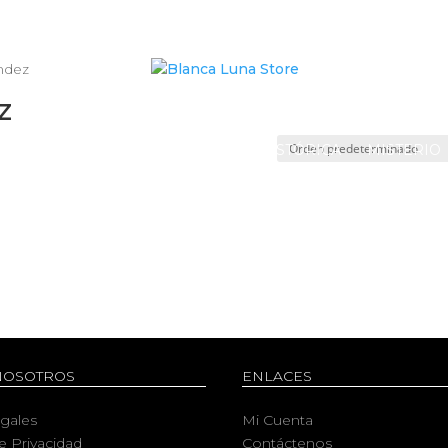
ández
z
 FICCIÓN
FANTASÍA
NOVELA HISTÓRICA
MISTERIO
NOSOTROS
ENLACES
egales
Mi Cuenta
de Privacidad
Contáctenos