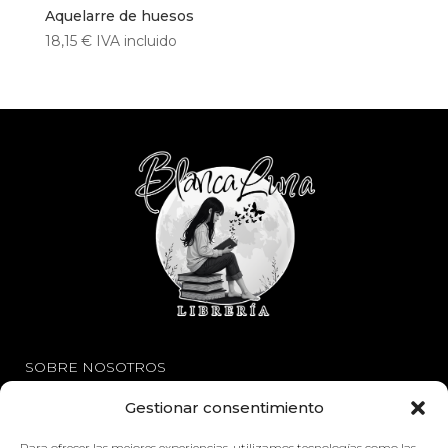
Aquelarre de huesos
18,15
€
IVA incluido
SOBRE NOSOTROS
Gestionar consentimiento
Avisos Legales
Política de Privacidad
Para ofrecer las mejores experiencias, utilizamos tecnologías como las