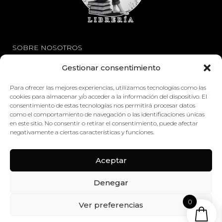
SOBRE NOSOTROS
Gestionar consentimiento
Avisos Legales
Política de Privacidad
Para ofrecer las mejores experiencias, utilizamos tecnologías como las
cookies para almacenar y/o acceder a la información del dispositivo. El
Política de Cookies
consentimiento de estas tecnologías nos permitirá procesar datos
como el comportamiento de navegación o las identificaciones únicas
en este sitio. No consentir o retirar el consentimiento, puede afectar
ENLACES
negativamente a ciertas características y funciones.
Mi Cuenta
Aceptar
Contáctenos
Denegar
0
Ver preferencias