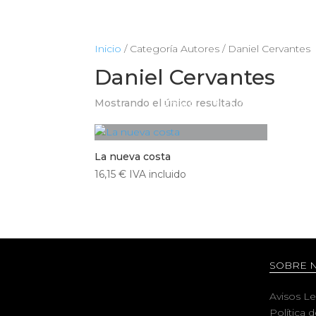
Inicio
/ Categoría Autores / Daniel Cervantes
Daniel Cervantes
Mostrando el único resultado
HOME
TIENDA
CIENCIA
La nueva costa
16,15
€
IVA incluido
SOBRE 
Avisos L
Política 