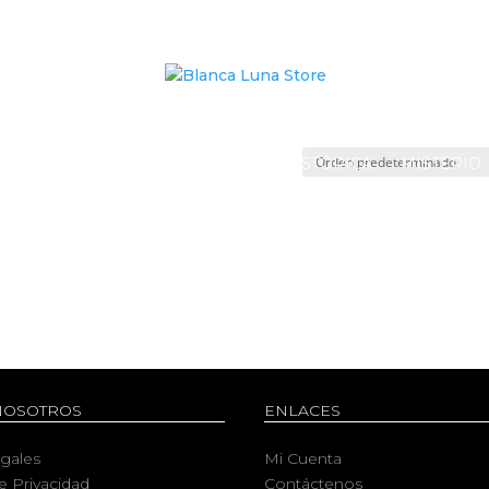
 FICCIÓN
FANTASÍA
NOVELA HISTÓRICA
MISTERIO
NOSOTROS
ENLACES
egales
Mi Cuenta
de Privacidad
Contáctenos