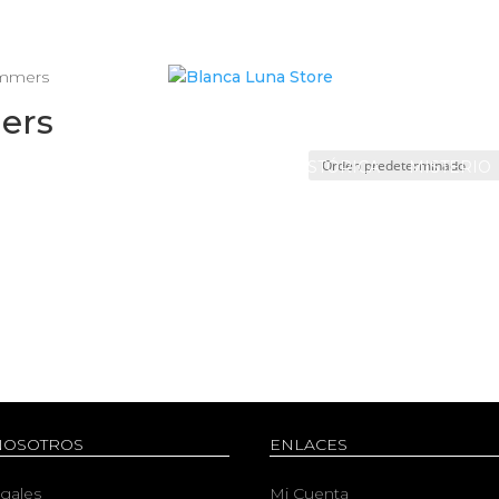
emmers
ers
 FICCIÓN
FANTASÍA
NOVELA HISTÓRICA
MISTERIO
NOSOTROS
ENLACES
egales
Mi Cuenta