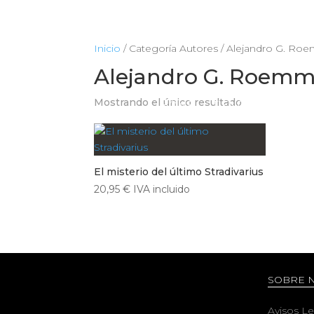
Inicio
/ Categoría Autores / Alejandro G. Ro
Alejandro G. Roemm
Mostrando el único resultado
HOME
TIENDA
CIENCIA
El misterio del último Stradivarius
20,95
€
IVA incluido
SOBRE 
Avisos L